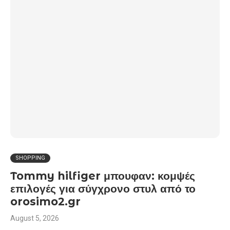
SHOPPING
Tommy hilfiger μπουφαν: κομψές
επιλογές για σύγχρονο στυλ από το
orosimo2.gr
August 5, 2026