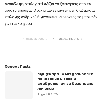
Ανακάλυψη στυλ: γιατί αξίζει να ξεκινήσεις από το
σωστό μπουφάν Όταν μπαίνει κανείς στη διαδικασία
επιλογής ανδρικού ή γυναικείου outerwear, το μπουφάν
γίνεται γρήγορα …
NEWER POSTS
OLDER POSTS
Recent Posts
Мунджаро 10 мг: дозировка,
показания и важни
съображения за безопасно
лечение
August 8, 2026