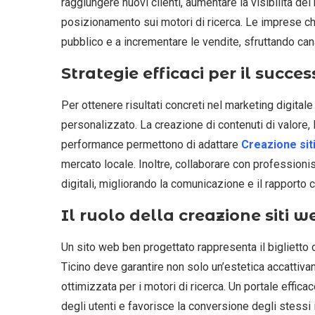
raggiungere nuovi clienti, aumentare la visibilità de
posizionamento sui motori di ricerca. Le imprese ch
pubblico e a incrementare le vendite, sfruttando can
Strategie efficaci per il succe
Per ottenere risultati concreti nel marketing digital
personalizzato. La creazione di contenuti di valore, 
performance permettono di adattare
Creazione siti
mercato locale. Inoltre, collaborare con professionis
digitali, migliorando la comunicazione e il rapporto co
Il ruolo della creazione siti w
Un sito web ben progettato rappresenta il biglietto d
Ticino deve garantire non solo un’estetica accattivan
ottimizzata per i motori di ricerca. Un portale effic
degli utenti e favorisce la conversione degli stessi i