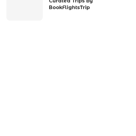
Curated Trips by
BookFlightsTrip