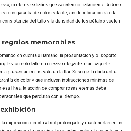
oceso, ni olores extraños que señalen un tratamiento dudoso.
s con garantía de color estable, sin decoloración rápida.
la consistencia del tallo y la densidad de los pétalos suelen
a regalos memorables
tomando en cuenta el tamaño, la presentación y el soporte
mples: un solo tallo en un vaso elegante, o un paquete
 la presentación, no solo en la flor. Si surge la duda entre
arantía de color y que incluyan instrucciones mínimas de
n esa línea, la acción de comprar rosas eternas debe
personales que perduran con el tiempo.
 exhibición
 la exposición directa al sol prolongado y mantenerlas en un
riego, algunos trucos simples ayudan: evitar el contacto con