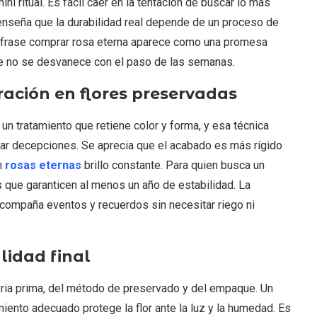
ini ritual. Es fácil caer en la tentación de buscar lo más
enseña que la durabilidad real depende de un proceso de
a frase comprar rosa eterna aparece como una promesa
que no se desvanece con el paso de las semanas.
ración en flores preservadas
n tratamiento que retiene color y forma, y esa técnica
itar decepciones. Se aprecia que el acabado es más rígido
un
rosas eternas
brillo constante. Para quien busca un
 que garanticen al menos un año de estabilidad. La
 acompaña eventos y recuerdos sin necesitar riego ni
lidad final
eria prima, del método de preservado y del empaque. Un
miento adecuado protege la flor ante la luz y la humedad. Es