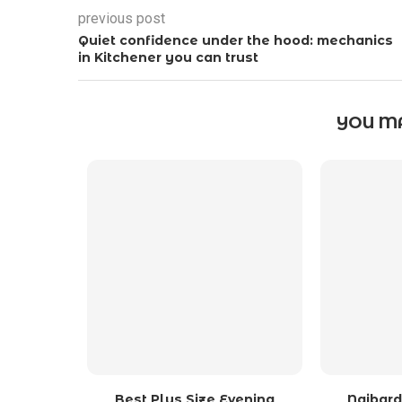
previous post
Quiet confidence under the hood: mechanics
in Kitchener you can trust
YOU MA
Best Plus Size Evening
Najbard